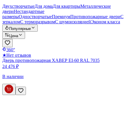
Двухстворчатые
Для дома
Для квартиры
Металлические
двери
Нестандартные
размеры
Одностворчатые
Премиум
Противопожарные двери
С
зеркалом
С терморазрывом
С шумоизоляцией
Эконом класса
Популярные
Цена
360°
★
Нет отзывов
Дверь противопожарная ХАВЕР EI-60 RAL 7035
24 476 ₽
В наличии