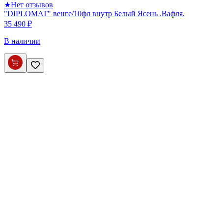
★
Нет отзывов
"DIPLOMAT" венге/10фл внутр Белый Ясень .Вафля.
35 490 ₽
В наличии