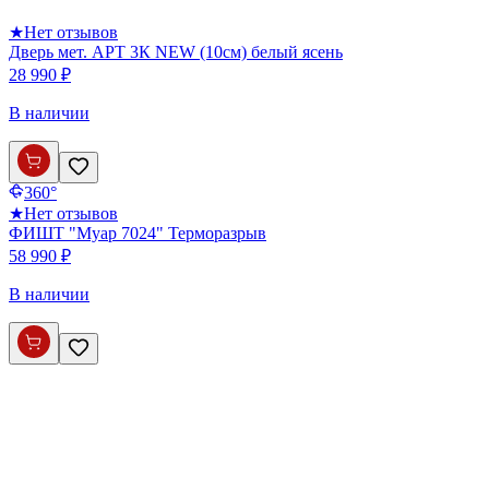
★
Нет отзывов
Дверь мет. АРТ 3К NEW (10см) белый ясень
28 990 ₽
В наличии
360°
★
Нет отзывов
ФИШТ "Муар 7024" Терморазрыв
58 990 ₽
В наличии