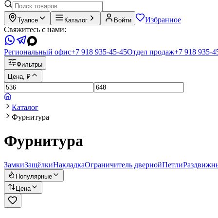
Избранное
Туапсе
Каталог
Войти
Свяжитесь с нами:
Региональный офис
+7 918 935-45-45
Отдел продаж
+7 918 935-4
Фильтры
Цена, ₽
Каталог
Фурнитура
Фурнитура
Замки
Защёлки
Накладка
Ограничитель дверной
Петли
Раздвижн
Популярные
Цена