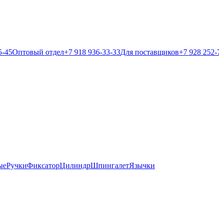
5-45
Оптовый отдел
+7 918 936-33-33
Для поставщиков
+7 928 252-
ые
Ручки
Фиксатор
Цилиндр
Шпингалет
Язычки